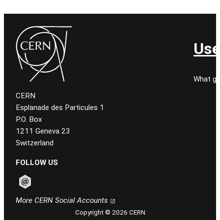
Use
What go
CERN
Esplanade des Particules 1
P.O. Box
1211 Geneva 23
Switzerland
FOLLOW US
Follow CERN on email
More CERN Social Accounts
Copyright © 2026 CERN