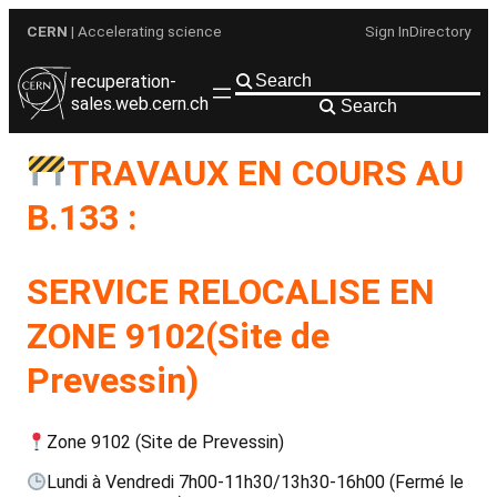
Aller
CERN
| Accelerating science
Sign In
Directory
au
contenu
recuperation-
sales.web.cern.ch
Search
TRAVAUX EN COURS AU
B.133 :
SERVICE RELOCALISE EN
ZONE 9102(Site de
Prevessin)
Zone 9102 (Site de Prevessin)
Lundi à Vendredi 7h00-11h30/13h30-16h00 (Fermé le